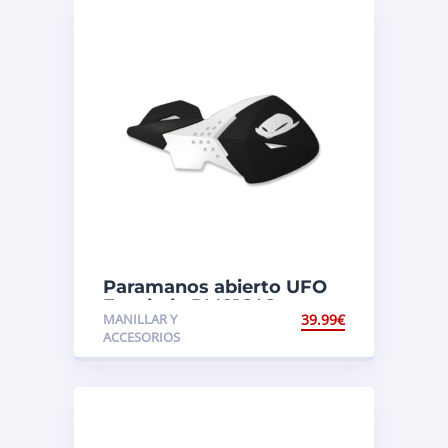
Paramanos abierto UFO
Escalade PM01646
MANILLAR Y
39.99
€
ACCESORIOS