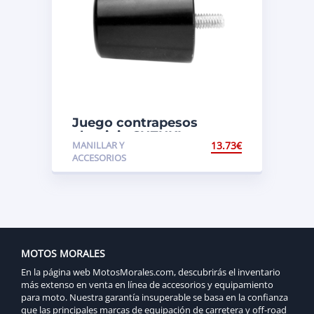
Juego contrapesos
aluminio SUZUKI
MANILLAR Y
13.73
€
ACCESORIOS
MOTOS MORALES
En la página web MotosMorales.com, descubrirás el inventario
más extenso en venta en línea de accesorios y equipamiento
para moto. Nuestra garantía insuperable se basa en la confianza
que las principales marcas de equipación de carretera y off-road