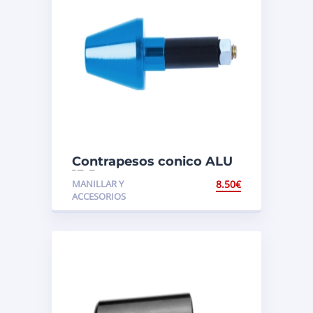
Contrapesos conico ALU
13,5 mm
MANILLAR Y
8.50
€
ACCESORIOS