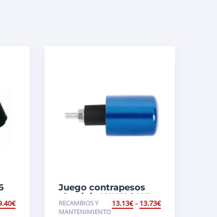
6
Juego contrapesos
aluminio KAWASAKI
9.40
€
RECAMBIOS Y
13.13
€
-
13.73
€
MANTENIMIENTO