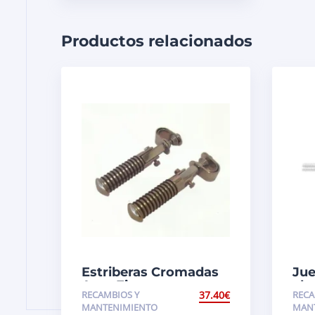
Productos relacionados
Estriberas Cromadas
Jue
Aros Finos
alu
RECAMBIOS Y
37.40
€
RECA
MANTENIMIENTO
MAN