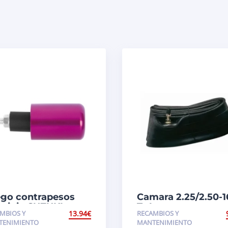
go contrapesos
Camara 2.25/2.50-1
minio SUZUKI
Tr4
MBIOS Y
13.94
€
RECAMBIOS Y
TENIMIENTO
MANTENIMIENTO