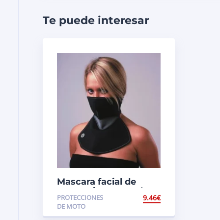
Te puede interesar
Mascara facial de
proteccion con cubre
PROTECCIONES
9.46
€
pecho. Oxford OF193
DE MOTO