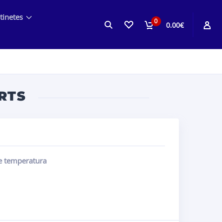
tinetes
0
0.00€
RTS