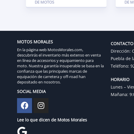
DE MOTOS
DE 
MOTOS MORALES
CONTACTO
En la página web MotosMorales.com,
Dirección: C
descubrirás el inventario más extenso en venta
Puebla de l
en línea de accesorios y equipamiento para
moto. Nuestra garantía insuperable se basa en la
Teléfono: 9
confianza que las principales marcas de
equipación de carretera y off-road han
HORARIO
depositado en nosotros.
Lunes – Vie
SOCIAL MEDIA
Mañana: 9:0
Lee lo que dicen de Motos Morales