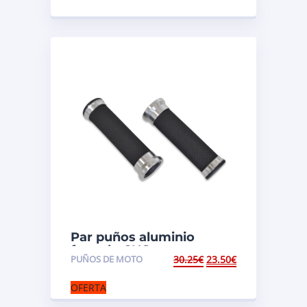
Par puños aluminio
fresado CNS.
PUÑOS DE MOTO
30.25
€
23.50
€
OFERTA