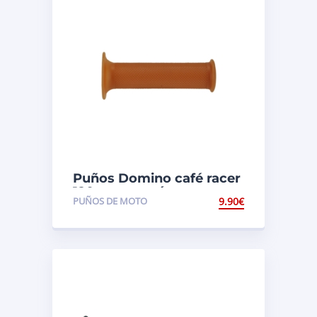
Puños Domino café racer
120mm marrón
PUÑOS DE MOTO
9.90
€
1124.82.75.06-0