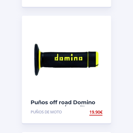
Puños off road Domino
cross negro/amarillo
PUÑOS DE MOTO
19.90
€
A02041C4740