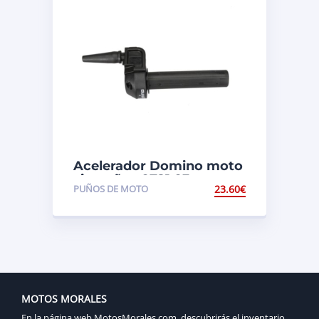
Acelerador Domino moto
sin puños 0721.03
PUÑOS DE MOTO
23.60
€
MOTOS MORALES
En la página web MotosMorales.com, descubrirás el inventario