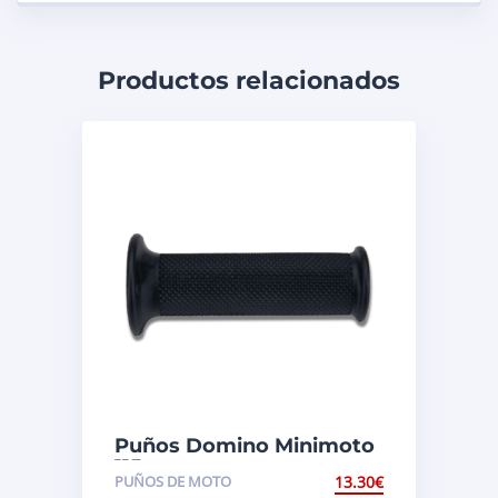
Productos relacionados
Puños Domino Minimoto
115mm negro
PUÑOS DE MOTO
13.30
€
1127.82.40.06