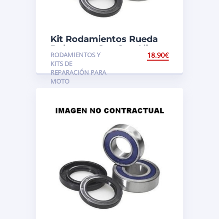
Kit Rodamientos Rueda
Delantera Gas Gas All
RODAMIENTOS Y
18.90
€
Balls
KITS DE
REPARACIÓN PARA
MOTO