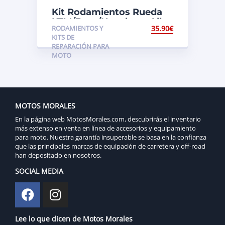
Kit Rodamientos Rueda
KTM/Beta/Husaberg All
RODAMIENTOS Y
35.90
€
Balls
KITS DE
REPARACIÓN PARA
MOTO
MOTOS MORALES
En la página web MotosMorales.com, descubrirás el inventario
más extenso en venta en línea de accesorios y equipamiento
para moto. Nuestra garantía insuperable se basa en la confianza
que las principales marcas de equipación de carretera y off-road
han depositado en nosotros.
SOCIAL MEDIA
Lee lo que dicen de Motos Morales