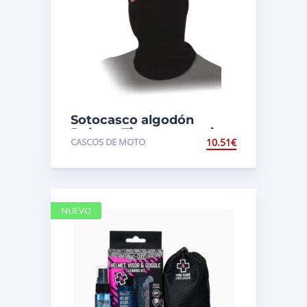
Sotocasco algodón
Deluxe. Tipo panoramico
CASCOS DE MOTO
10.51
€
Oxford OF469
NUEVO