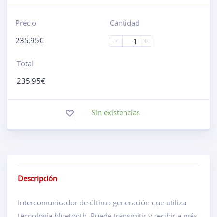
Precio
Cantidad
235.95
€
-
+
Total
235.95
€
Sin existencias
Descripción
Intercomunicador de última generación que utiliza
tecnología bluetooth. Puede transmitir y recibir a más