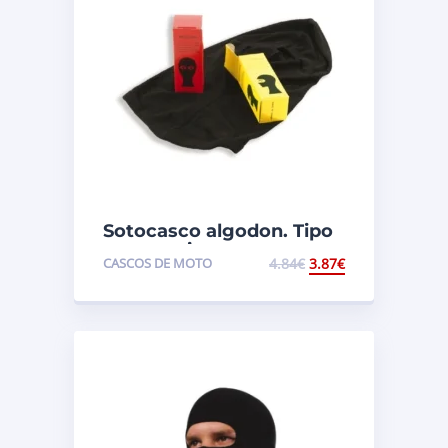
Sotocasco algodon. Tipo
panoramico
CASCOS DE MOTO
4.84
€
3.87
€