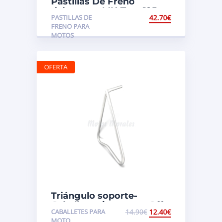
Pastillas De Freno
delanteras MH Tray 125cc
PASTILLAS DE
42.70
€
OEM
FRENO PARA
MOTOS
OFERTA
Triángulo soporte-
Caballete eje trasero Off
CABALLETES PARA
14.90
€
12.40
€
Road
MOTO