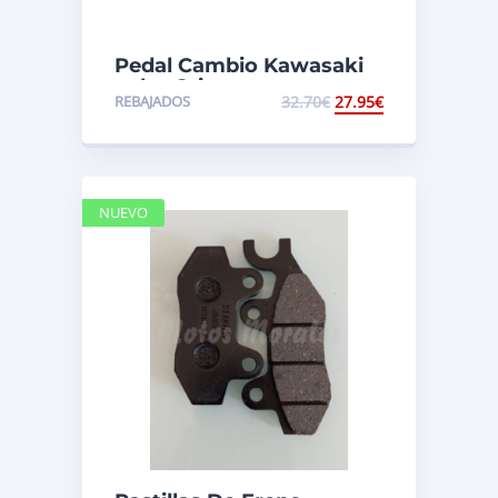
Pedal Cambio Kawasaki
color Gris
REBAJADOS
32.70
€
27.95
€
NUEVO