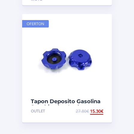
OFERTON
Tapon Deposito Gasolina
Suzuki color Azul
OUTLET
27.80
€
15.30
€