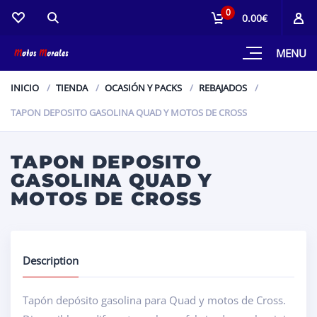
0
0.00€
MENU
INICIO
TIENDA
OCASIÓN Y PACKS
REBAJADOS
TAPON DEPOSITO GASOLINA QUAD Y MOTOS DE CROSS
TAPON DEPOSITO
GASOLINA QUAD Y
MOTOS DE CROSS
Description
Tapón depósito gasolina para Quad y motos de Cross.