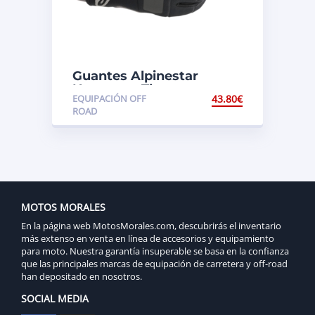
Guantes Alpinestar
Neopreno Therm
EQUIPACIÓN OFF
43.80
€
Negro/Gris
ROAD
MOTOS MORALES
En la página web MotosMorales.com, descubrirás el inventario
más extenso en venta en línea de accesorios y equipamiento
para moto. Nuestra garantía insuperable se basa en la confianza
que las principales marcas de equipación de carretera y off-road
han depositado en nosotros.
SOCIAL MEDIA