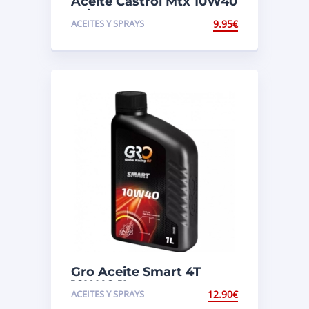
Aceite Castrol Mtx 10W40
1 Litro
ACEITES Y SPRAYS
9.95
€
Gro Aceite Smart 4T
10W40 1L.
ACEITES Y SPRAYS
12.90
€