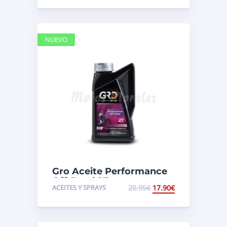
NUEVO
Gro Aceite Performance
Off-Road 2T
ACEITES Y SPRAYS
20.95
€
17.90
€