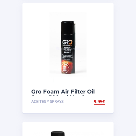
Gro Foam Air Filter Oil
Spray 500 ml (Aceite para
ACEITES Y SPRAYS
9.95
€
Filtros de aire)