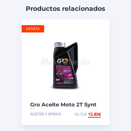
Productos relacionados
OFERTA
Gro Aceite Moto 2T Synt
10
ACEITES Y SPRAYS
18.70
€
15.80
€