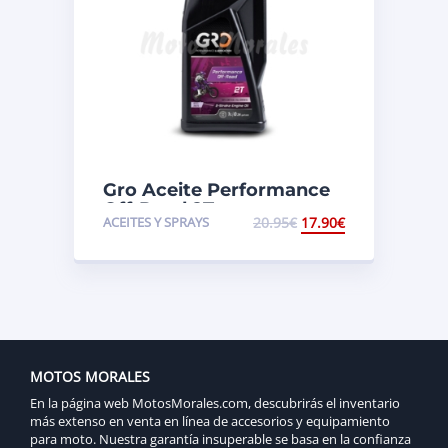
Gro Aceite Performance
Off-Road 2T
ACEITES Y SPRAYS
20.95
€
17.90
€
MOTOS MORALES
En la página web MotosMorales.com, descubrirás el inventario
más extenso en venta en línea de accesorios y equipamiento
para moto. Nuestra garantía insuperable se basa en la confianza