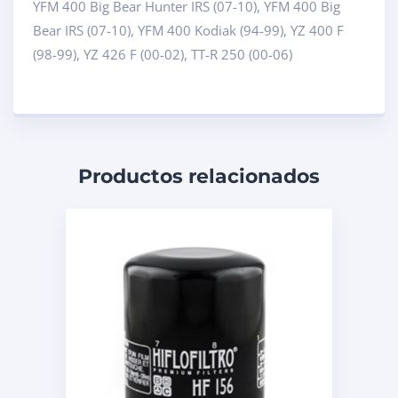
YFM 400 Big Bear Hunter IRS (07-10), YFM 400 Big
Bear IRS (07-10), YFM 400 Kodiak (94-99), YZ 400 F
(98-99), YZ 426 F (00-02), TT-R 250 (00-06)
Productos relacionados