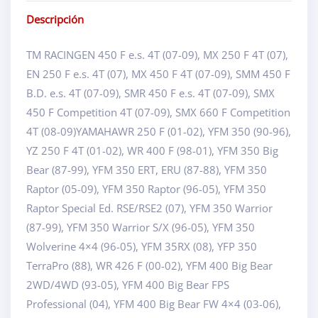
Descripción
TM RACINGEN 450 F e.s. 4T (07-09), MX 250 F 4T (07),
EN 250 F e.s. 4T (07), MX 450 F 4T (07-09), SMM 450 F
B.D. e.s. 4T (07-09), SMR 450 F e.s. 4T (07-09), SMX
450 F Competition 4T (07-09), SMX 660 F Competition
4T (08-09)YAMAHAWR 250 F (01-02), YFM 350 (90-96),
YZ 250 F 4T (01-02), WR 400 F (98-01), YFM 350 Big
Bear (87-99), YFM 350 ERT, ERU (87-88), YFM 350
Raptor (05-09), YFM 350 Raptor (96-05), YFM 350
Raptor Special Ed. RSE/RSE2 (07), YFM 350 Warrior
(87-99), YFM 350 Warrior S/X (96-05), YFM 350
Wolverine 4×4 (96-05), YFM 35RX (08), YFP 350
TerraPro (88), WR 426 F (00-02), YFM 400 Big Bear
2WD/4WD (93-05), YFM 400 Big Bear FPS
Professional (04), YFM 400 Big Bear FW 4×4 (03-06),