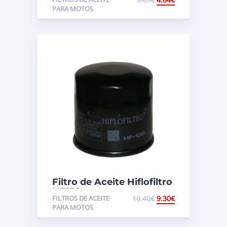
DR250/GN250
PARA MOTOS
Filtro de Aceite Hiflofiltro
HF138
FILTROS DE ACEITE
10.40
€
9.30
€
PARA MOTOS