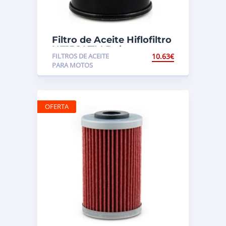
Filtro de Aceite Hiflofiltro
HF156 KTM Duke
FILTROS DE ACEITE
10.63
€
PARA MOTOS
OFERTA