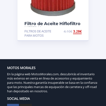
Filtro de Aceite Hiflofiltro
HF131 Hyosung
FILTROS DE ACEITE
4.10
€
3.28
€
PARA MOTOS
MOTOS MORALES
En la página web MotosMorales.com, descubrirás el inventario
más extenso en venta en línea de accesorios y equipamiento
para moto. Nuestra garantía insuperable se basa en la confianza
que las principales marcas de equipación de carretera y off-road
han depositado en nosotros.
SOCIAL MEDIA