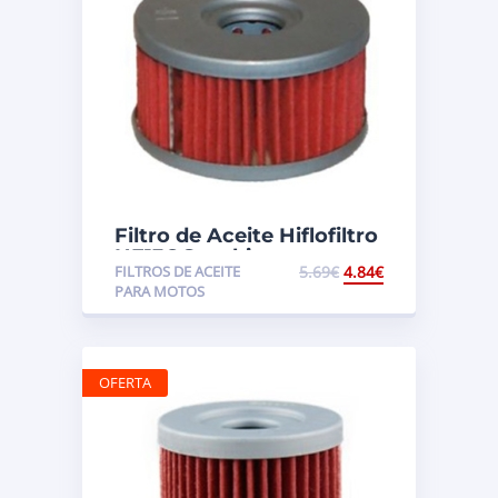
Filtro de Aceite Hiflofiltro
HF136 Suzuki
FILTROS DE ACEITE
5.69
€
4.84
€
DR250/GN250
PARA MOTOS
OFERTA