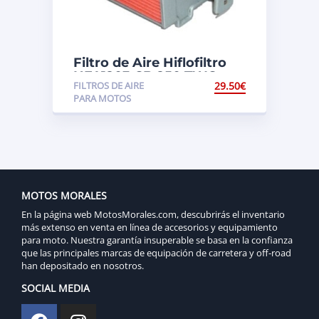
Filtro de Aire Hiflofiltro
HFA1203 CB 250 TWO
FILTROS DE AIRE
29.50
€
FIFTY
PARA MOTOS
MOTOS MORALES
En la página web MotosMorales.com, descubrirás el inventario
más extenso en venta en línea de accesorios y equipamiento
para moto. Nuestra garantía insuperable se basa en la confianza
que las principales marcas de equipación de carretera y off-road
han depositado en nosotros.
SOCIAL MEDIA