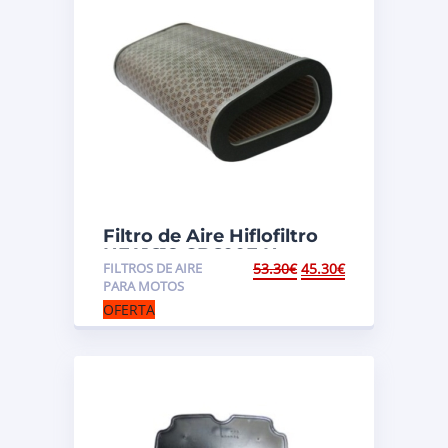
Filtro de Aire Hiflofiltro
HFA1618 CB600F Hornet
FILTROS DE AIRE
53.30
€
45.30
€
(PC41)
PARA MOTOS
OFERTA