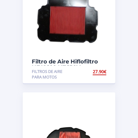
Filtro de Aire Hiflofiltro
HFA1609 NT650V
FILTROS DE AIRE
27.90
€
Deauville (RC47)
PARA MOTOS