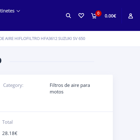
tinetes
0
0.00€
DE AIRE HIFLOFILTRO HFA3612 SUZUKI SV 650
0
Category:
Filtros de aire para
motos
Total
28.18
€