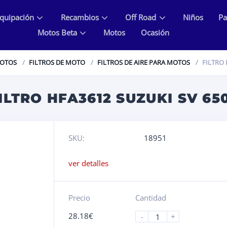
quipación
Recambios
Off Road
Niños
Pa
Motos Beta
Motos
Ocasión
MOTOS
FILTROS DE MOTO
FILTROS DE AIRE PARA MOTOS
FILTRO 
ILTRO HFA3612 SUZUKI SV 65
SKU:
18951
ver detalles
Precio
Cantidad
28.18
€
-
+