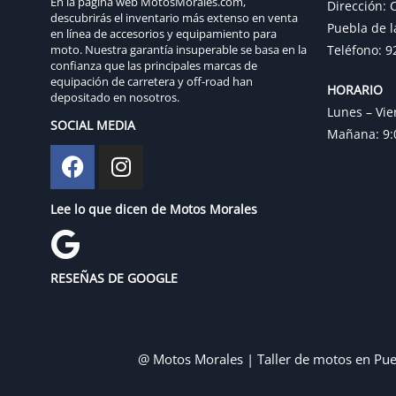
En la página web MotosMorales.com,
Dirección: C
descubrirás el inventario más extenso en venta
Puebla de l
en línea de accesorios y equipamiento para
moto. Nuestra garantía insuperable se basa en la
Teléfono: 9
confianza que las principales marcas de
equipación de carretera y off-road han
HORARIO
depositado en nosotros.
Lunes – Vie
SOCIAL MEDIA
Mañana: 9:0
Lee lo que dicen de Motos Morales
RESEÑAS DE GOOGLE
@ Motos Morales | Taller de motos en Pue