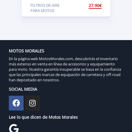
HFA1609 NT650V
FILTROS DE AIRE
27.90
€
Deauville (RC47)
PARA MOTOS
MOTOS MORALES
En la página web MotosMorales.com, descubrirás el inventario
más extenso en venta en línea de accesorios y equipamiento
para moto. Nuestra garantía insuperable se basa en la confianza
que las principales marcas de equipación de carretera y off-road
han depositado en nosotros.
SOCIAL MEDIA
Lee lo que dicen de Motos Morales