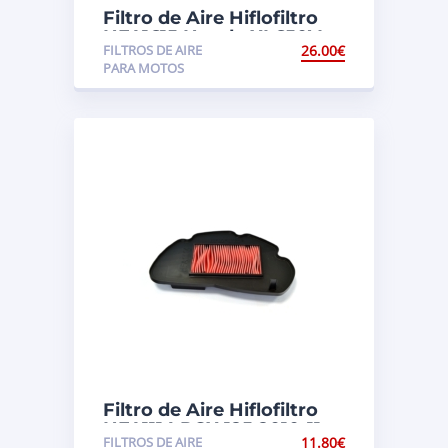
Filtro de Aire Hiflofiltro
HFA1615 Honda XL650V
FILTROS DE AIRE
26.00
€
Transalp (RD11) (RD10)
PARA MOTOS
Filtro de Aire Hiflofiltro
HFA1114 PCX 125 2010-11
FILTROS DE AIRE
11.80
€