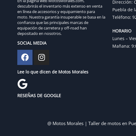
En la página web MotosMorales.com,
Dirección: C
descubrirás el inventario más extenso en venta
Puebla de l
en línea de accesorios y equipamiento para
moto. Nuestra garantía insuperable se basa en la
Teléfono: 9
confianza que las principales marcas de
equipación de carretera y off-road han
HORARIO
depositado en nosotros.
Lunes – Vie
SOCIAL MEDIA
Mañana: 9:0
Lee lo que dicen de Motos Morales
RESEÑAS DE GOOGLE
@ Motos Morales | Taller de motos en Pue