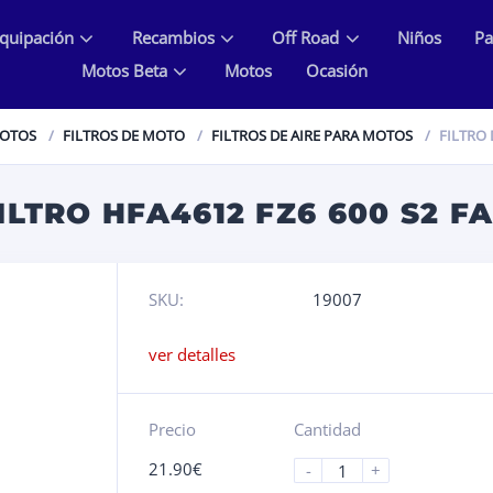
quipación
Recambios
Off Road
Niños
Pa
Motos Beta
Motos
Ocasión
MOTOS
FILTROS DE MOTO
FILTROS DE AIRE PARA MOTOS
FILTRO 
ILTRO HFA4612 FZ6 600 S2 FA
SKU:
19007
ver detalles
Precio
Cantidad
21.90
€
-
+