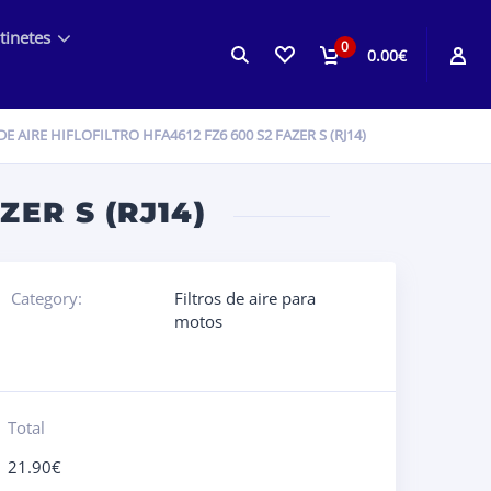
tinetes
0
0.00€
DE AIRE HIFLOFILTRO HFA4612 FZ6 600 S2 FAZER S (RJ14)
ZER S (RJ14)
Category:
Filtros de aire para
motos
Total
21.90
€