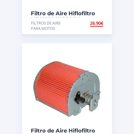
Filtro de Aire Hiflofiltro
HFA1922 XL1000V
FILTROS DE AIRE
26.90
€
Varadero (SD02)
PARA MOTOS
Filtro de Aire Hiflofiltro