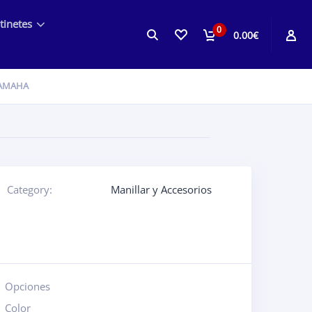
tinetes
0
0.00€
YAMAHA
Category:
Manillar y Accesorios
Opciones
Color