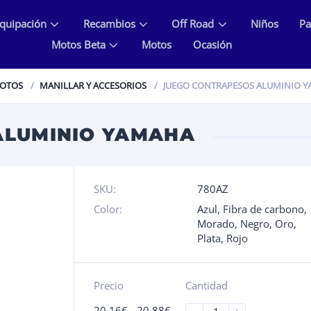
quipación
Recambios
Off Road
Niños
Pa
Motos Beta
Motos
Ocasión
MOTOS
MANILLAR Y ACCESORIOS
JUEGO CONTRAPESOS ALUMINIO 
ALUMINIO YAMAHA
SKU:
780AZ
Color:
Azul
,
Fibra de carbono
,
Morado
,
Negro
,
Oro
,
Plata
,
Rojo
Precio
Cantidad
20.16
€
-
20.88
€