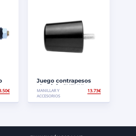
o
Juego contrapesos
aluminio SUZUKI
8.50
€
MANILLAR Y
13.73
€
ACCESORIOS