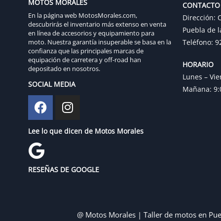
MOTOS MORALES
CONTACTO
En la página web MotosMorales.com,
Dirección: C
descubrirás el inventario más extenso en venta
Puebla de l
en línea de accesorios y equipamiento para
moto. Nuestra garantía insuperable se basa en la
Teléfono: 9
confianza que las principales marcas de
equipación de carretera y off-road han
HORARIO
depositado en nosotros.
Lunes – Vie
SOCIAL MEDIA
Mañana: 9:0
Lee lo que dicen de Motos Morales
RESEÑAS DE GOOGLE
@ Motos Morales | Taller de motos en Pue