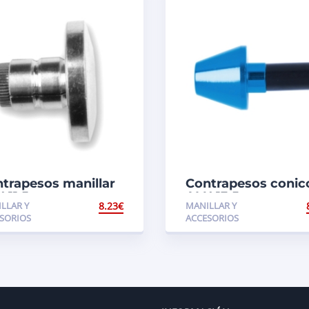
trapesos manillar
Contrapesos conic
U 11,5mm
ALU 13,5 mm
LLAR Y
8.23
€
MANILLAR Y
SORIOS
ACCESORIOS