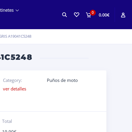
tinetes
0
0.00€
RIS A19041C5248
1C5248
Category:
Puños de moto
ver detalles
Total
19.90
€