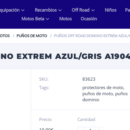
quipación
Recambios
Off Road
Niños
Pa
Motos Beta
Motos
Ocasión
MOTOS
PUÑOS DE MOTO
PUÑOS OFF ROAD DOMINO EXTREM AZUL/G
NO EXTREM AZUL/GRIS A1904
SKU:
83623
Tags:
protectores de moto
,
puños de moto
,
puños
dominio
Precio
Cantidad
19.90
€