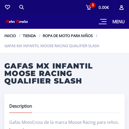
0
0.00€
MENU
INICIO
TIENDA
ROPA DE MOTO PARA NIÑOS
GAFAS MX INFANTIL MOOSE RACING QUALIFIER SLASH
GAFAS MX INFANTIL
MOOSE RACING
QUALIFIER SLASH
Description
Gafas MotoCross de la marca Moose Racing para niños.