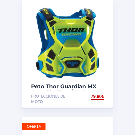
Peto Thor Guardian MX
Amarillo Fluor/Azul
PROTECCIONES DE
79.80
€
Infantil
MOTO
OFERTA