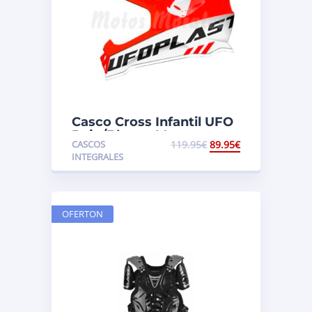
Casco Cross Infantil UFO
Rojo/Blanco Mate
CASCOS
119.95
€
89.95
€
INTEGRALES
OFERTON