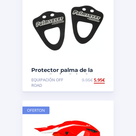
Protector palma de la
mano Junior Palm Savers
EQUIPACIÓN OFF
9.95
€
5.95
€
ROAD
OFERTON