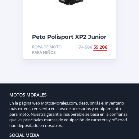
Peto Polisport XP2 Junior
Negro
ROPA DE MOTO
74.50
€
59.20
€
PARA NIÑOS
MOTOS MORALES
En la página web MotosMorales.com, descubrirás el inventario
más extenso en venta en línea de accesorios y equipamiento
para moto. Nuestra garantía insuperable se basa en la confianza
que las principales marcas de equipación de carretera y off-road
han depositado en nosotros.
SOCIAL MEDIA